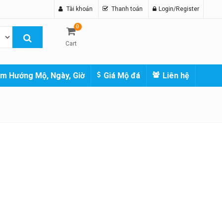
Tài khoản
Thanh toán
Login/Register
0
Cart
m Hướng Mộ, Ngày, Giờ
Giá Mộ đá
Liên hệ