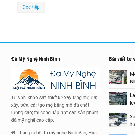
Đọc tiếp
Đá Mỹ Nghệ Ninh Bình
Bài viết tư 
Xây Lăng Mộ đá uy tín trên
toàn quốc – Đá Mỹ Nghệ Ninh
Bình
Tư vấn, khảo sát, thiết kế xây lăng mộ đá;
Báo giá xây Mộ đá đôi 1 mái
xây, sửa, cải tạo mộ bằng mộ đá chất
đẹp tại Ninh Bình cuối năm
lượng cao; thi công, lắp đặt các sản phẩm
2026
đá mỹ nghệ cao cấp.
Kinh nghiệm xây Mộ – sửa Mộ
Làng nghề đá mỹ nghệ Ninh Vân, Hoa