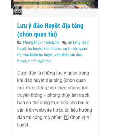
Lưu ý đào Huyệt địa táng
(chôn quan tài)
Categories
Tags
Phong thủy - Tâm Linh
an táng
,
đào
huyệt
,
hạ huyệt
,
kích thước huyệt mộ
,
quan
tài
,
văn khấn hạ huyệt
,
văn khấn xin đào
huyệt
,
vị trí huyệt mộ
Dưới đây là những lưu ý quan trọng
khi đào huyệt địa táng (chôn quan
tài), được tổng hợp theo phong tục
truyền thống + phong thủy âm trạch,
bạn có thể dùng trực tiếp cho bài tư
vấn trên website hoặc tài liệu hướng
dẫn thi công mộ phần: 1️⃣ Chọn vị trí
huyệt …