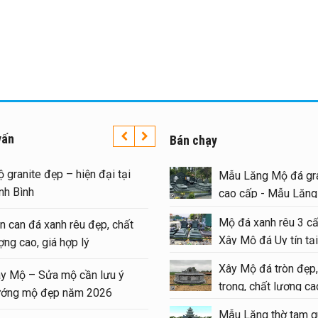
vấn
Bán chạy
Mộ granite đẹp – hiện đại tại
Mẫu Lăng Mộ đá gra
Ninh Bình
cao cấp - Mẫu Lăn
#langmoda
Mộ đá xanh rêu 3 cấ
Lan can đá xanh rêu đẹp, chất
Xây Mộ đá Uy tín tại
lượng cao, giá hợp lý
#moda
Xây Mộ đá tròn đẹp,
Xây Mộ – Sửa mộ cần lưu ý
trọng, chất lượng cao
hướng mộ đẹp năm 2026
#modatron
Mẫu Lăng thờ tam q