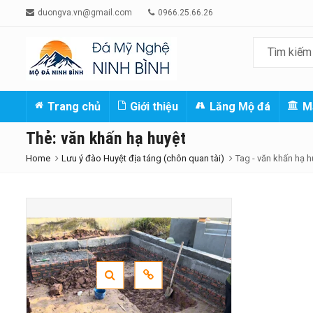
duongva.vn@gmail.com
0966.25.66.26
Trang chủ
Giới thiệu
Lăng Mộ đá
M
Thẻ:
văn khấn hạ huyệt
Home
Lưu ý đào Huyệt địa táng (chôn quan tài)
Tag -
văn khấn hạ h