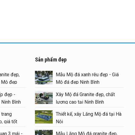
Sản phẩm đẹp
nite đẹp,
Mẫu Mộ đá xanh rêu đẹp - Giá
g Mộ đẹp
Mộ đá đẹp Ninh Bình
p đẹp -
Xây Mộ đá Granite đẹp, chất
 Ninh Bình
lượng cao tại Ninh Bình
 trang
Thiết kế, xây Lăng Mộ đá tại Hà
, giá tốt
Nội
uan 3 mái -
Mẫu Lăng Mộ đá granite đẹp,