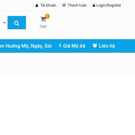
Tài khoản
Thanh toán
Login/Register
0
Cart
m Hướng Mộ, Ngày, Giờ
Giá Mộ đá
Liên hệ