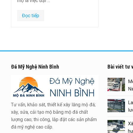
mộ là việc đại …
Đọc tiếp
Đá Mỹ Nghệ Ninh Bình
Bài viết tư 
Xây Lăng Mộ đá uy tín trên
toàn quốc – Đá Mỹ Nghệ Ninh
Bình
Tư vấn, khảo sát, thiết kế xây lăng mộ đá;
Báo giá xây Mộ đá đôi 1 mái
xây, sửa, cải tạo mộ bằng mộ đá chất
đẹp tại Ninh Bình cuối năm
lượng cao; thi công, lắp đặt các sản phẩm
2026
đá mỹ nghệ cao cấp.