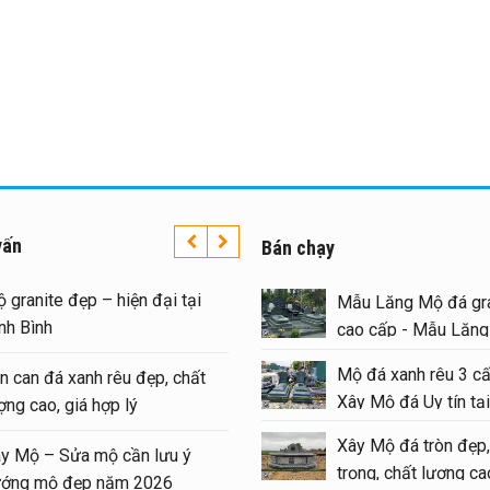
vấn
Bán chạy
Mộ granite đẹp – hiện đại tại
Mẫu Lăng Mộ đá gra
Ninh Bình
cao cấp - Mẫu Lăn
#langmoda
Mộ đá xanh rêu 3 cấ
Lan can đá xanh rêu đẹp, chất
Xây Mộ đá Uy tín tại
lượng cao, giá hợp lý
#moda
Xây Mộ đá tròn đẹp,
Xây Mộ – Sửa mộ cần lưu ý
trọng, chất lượng cao
hướng mộ đẹp năm 2026