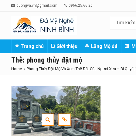
duongva.vn@gmail.com
0966.25.66.26
Trang chủ
Giới thiệu
Lăng Mộ đá
M
Thẻ:
phong thủy đặt mộ
Home
Phong Thủy Đặt Mộ Và Xem Thế Đất Của Người Xưa – Bí Quyết 