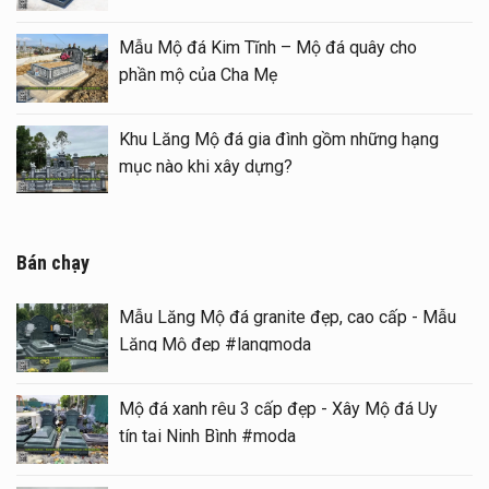
1 mái đẹp – Long đình đá
Mẫu Mộ đá Kim Tĩnh 
phần mộ của Cha Mẹ
ian thờ đá) tại khu Lăng
Khu Lăng Mộ đá gia 
mục nào khi xây dựng
Bán chạy
Mẫu Lăng Mộ đá granite đẹp, cao cấp - Mẫu
Lăng Mộ đẹp #langmoda
Mộ đá xanh rêu 3 cấp đẹp - Xây Mộ đá Uy
tín tại Ninh Bình #moda