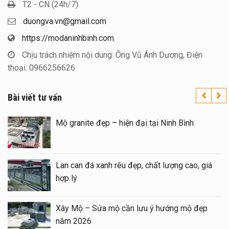
T2 - CN (24h/7)
duongva.vn@gmail.com
https://modaninhbinh.com
Chịu trách nhiệm nội dung: Ông Vũ Ánh Dương, Điện
thoại: 0966256626
Bài viết tư vấn
 tín trên toàn quốc – Đá
Mộ granite đẹp – hiện 
h
 đôi 1 mái đẹp tại Ninh
Lan can đá xanh rêu đẹ
26
hợp lý
 Mộ – sửa Mộ bằng Mẫu
Xây Mộ – Sửa mộ cần
lượng
năm 2026