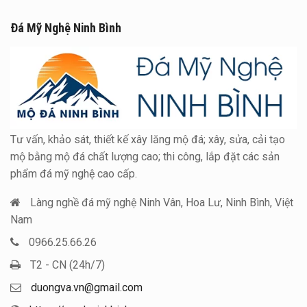
Đá Mỹ Nghệ Ninh Bình
Tư vấn, khảo sát, thiết kế xây lăng mộ đá; xây, sửa, cải tạo
mộ bằng mộ đá chất lượng cao; thi công, lắp đặt các sản
phẩm đá mỹ nghệ cao cấp.
Làng nghề đá mỹ nghệ Ninh Vân, Hoa Lư, Ninh Bình, Việt
Nam
0966.25.66.26
T2 - CN (24h/7)
duongva.vn@gmail.com