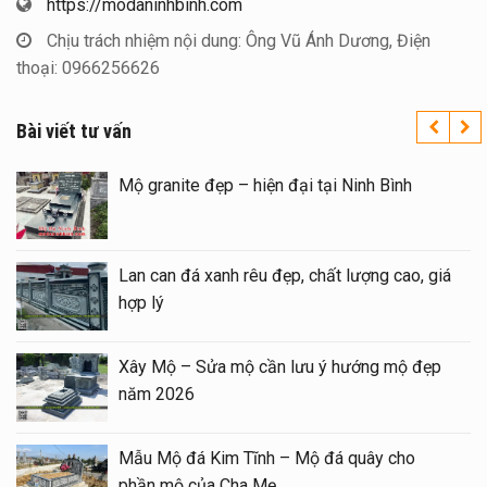
https://modaninhbinh.com
Chịu trách nhiệm nội dung: Ông Vũ Ánh Dương, Điện
thoại: 0966256626
Bài viết tư vấn
ín trên toàn quốc – Đá
Mộ granite đẹp – hiện đạ
ôi 1 mái đẹp tại Ninh
Lan can đá xanh rêu đẹp,
hợp lý
ộ – sửa Mộ bằng Mẫu
Xây Mộ – Sửa mộ cần l
ợng
năm 2026
mái đẹp – Long đình đá
Mẫu Mộ đá Kim Tĩnh – 
phần mộ của Cha Mẹ