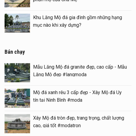
n thờ đá) tại khu Lăng
Khu Lăng Mộ đá gia đì
mục nào khi xây dựng?
Bán chạy
Mẫu Lăng Mộ đá granite đẹp, cao cấp - Mẫu
Lăng Mộ đẹp #langmoda
Mộ đá xanh rêu 3 cấp đẹp - Xây Mộ đá Uy
tín tại Ninh Bình #moda
Xây Mộ đá tròn đẹp, trang trọng, chất lượng
cao, giá tốt #modatron