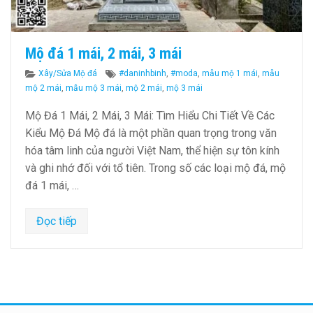
Mộ đá 1 mái, 2 mái, 3 mái
Categories
Tags
Xây/Sửa Mộ đá
#daninhbinh
,
#moda
,
mẫu mộ 1 mái
,
mẫu
mộ 2 mái
,
mẫu mộ 3 mái
,
mộ 2 mái
,
mộ 3 mái
Mộ Đá 1 Mái, 2 Mái, 3 Mái: Tìm Hiểu Chi Tiết Về Các
Kiểu Mộ Đá Mộ đá là một phần quan trọng trong văn
hóa tâm linh của người Việt Nam, thể hiện sự tôn kính
và ghi nhớ đối với tổ tiên. Trong số các loại mộ đá, mộ
đá 1 mái, …
Đọc tiếp