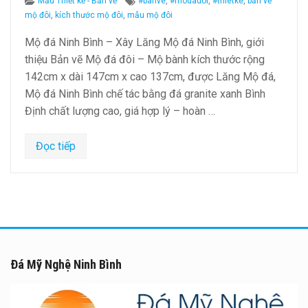
Categories
Tags
Mẫu Thiết kế - Bản vẽ
#banve
,
#modadoi
,
#thietke
,
bản vẽ
mộ đôi
,
kích thước mộ đôi
,
mẫu mộ đôi
Mộ đá Ninh Bình – Xây Lăng Mộ đá Ninh Bình, giới
thiệu Bản vẽ Mộ đá đôi – Mộ bành kích thước rộng
142cm x dài 147cm x cao 137cm, được Lăng Mộ đá,
Mộ đá Ninh Bình chế tác bằng đá granite xanh Bình
Định chất lượng cao, giá hợp lý – hoàn …
Đọc tiếp
Đá Mỹ Nghệ Ninh Bình