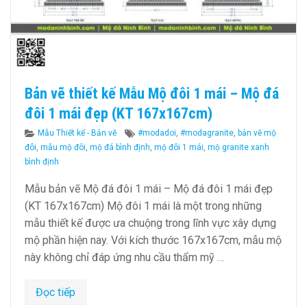
Bản vẽ thiết kế Mẫu Mộ đôi 1 mái – Mộ đá
đôi 1 mái đẹp (KT 167x167cm)
Categories
Tags
Mẫu Thiết kế - Bản vẽ
#modadoi
,
#modagranite
,
bản vẽ mộ
đôi
,
mẫu mộ đôi
,
mộ đá bình định
,
mộ đôi 1 mái
,
mộ granite xanh
bình định
Mẫu bản vẽ Mộ đá đôi 1 mái – Mộ đá đôi 1 mái đẹp
(KT 167x167cm) Mộ đôi 1 mái là một trong những
mẫu thiết kế được ưa chuộng trong lĩnh vực xây dựng
mộ phần hiện nay. Với kích thước 167x167cm, mẫu mộ
này không chỉ đáp ứng nhu cầu thẩm mỹ …
Đọc tiếp