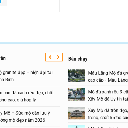
ếp
vấn
Bán chạy
 granite đẹp – hiện đại tại
Mẫu Lăng Mộ đá gra
nh Bình
cao cấp - Mẫu Lăn
#langmoda
Mộ đá xanh rêu 3 cấ
n can đá xanh rêu đẹp, chất
Xây Mộ đá Uy tín tại
ợng cao, giá hợp lý
#moda
Xây Mộ đá tròn đẹp,
y Mộ – Sửa mộ cần lưu ý
trọng, chất lượng cao
ớng mộ đẹp năm 2026
#modatron