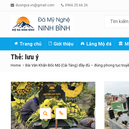
duongva.vn@gmail.com
0966.25.66.26
Trang chủ
Giới thiệu
Lăng Mộ đá
M
Thẻ:
lưu ý
Home
Bài Văn Khấn Bốc Mộ (Cải Táng) đầy đủ – đúng phong tục truy