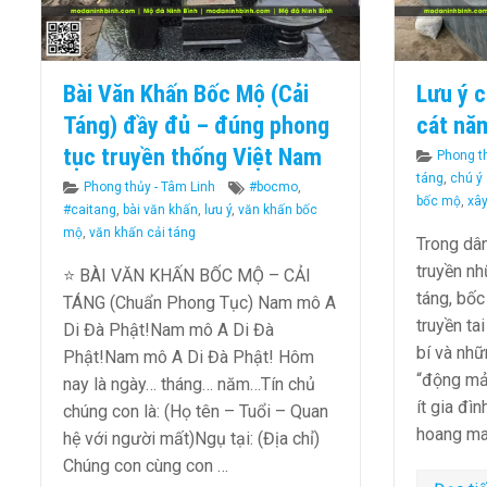
Bài Văn Khấn Bốc Mộ (Cải
Lưu ý c
Táng) đầy đủ – đúng phong
cát nă
tục truyền thống Việt Nam
Categor
Phong t
táng
,
chú ý
Categories
Tags
Phong thủy - Tâm Linh
#bocmo
,
bốc mộ
,
xâ
#caitang
,
bài văn khấn
,
lưu ý
,
văn khấn bốc
mộ
,
văn khấn cải táng
Trong dân
truyền nh
⭐ BÀI VĂN KHẤN BỐC MỘ – CẢI
táng, bốc
TÁNG (Chuẩn Phong Tục) Nam mô A
truyền ta
Di Đà Phật!Nam mô A Di Đà
bí và nhữ
Phật!Nam mô A Di Đà Phật! Hôm
“động mả
nay là ngày… tháng… năm…Tín chủ
ít gia đì
chúng con là: (Họ tên – Tuổi – Quan
hoang m
hệ với người mất)Ngụ tại: (Địa chỉ)
Chúng con cùng con …