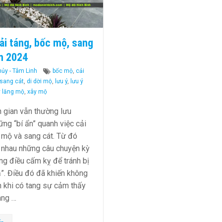
ải táng, bốc mộ, sang
m 2024
ies
Tags
hủy - Tâm Linh
bốc mộ
,
cải
 sang cát
,
di dời mộ
,
lưu ý
,
lưu ý
y lăng mộ
,
xây mộ
 gian vẫn thường lưu
ững “bí ẩn” quanh việc cải
 mộ và sang cát. Từ đó
i nhau những câu chuyện kỳ
ng điều cấm kỵ để tránh bị
”. Điều đó đã khiến không
nh khi có tang sự cảm thấy
ang …