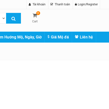
Tài khoản
Thanh toán
Login/Register
0
Cart
m Hướng Mộ, Ngày, Giờ
Giá Mộ đá
Liên hệ