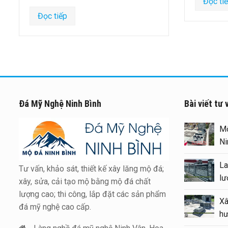
Đọc ti
Đọc tiếp
Đá Mỹ Nghệ Ninh Bình
Bài viết tư 
Xây Lăng Mộ đá uy tín trên
Mộ
toàn quốc – Đá Mỹ Nghệ Ninh
Ni
Bình
La
Tư vấn, khảo sát, thiết kế xây lăng mộ đá;
Báo giá xây Mộ đá đôi 1 mái
lư
xây, sửa, cải tạo mộ bằng mộ đá chất
đẹp tại Ninh Bình cuối năm
lượng cao; thi công, lắp đặt các sản phẩm
Xâ
2026
đá mỹ nghệ cao cấp.
hư
Kinh nghiệm xây Mộ – sửa Mộ