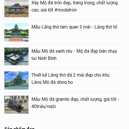
Xây Mộ đá tròn đẹp, trang trọng, chất lượng
cao, giá tốt #modatron
Mẫu Lăng thờ tam quan 3 mái - Lăng thờ tổ
Mẫu Mộ đá xanh rêu - Mộ đá đẹp bán chạy
tại Ninh Bình
Thiết kế Lăng thờ đá 2 mái đẹp cho khu
Lăng Mộ đá dòng họ
Mẫu Mộ đá granite đẹp, chất lượng, giá tốt -
40triệu/ngôi