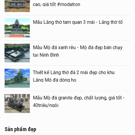
cao, giá tốt #modatron
Mẫu Lăng thờ tam quan 3 mái - Lăng thờ tổ
Mẫu Mộ đá xanh rêu - Mộ đá đẹp bán chạy
tại Ninh Bình
Thiết kế Lăng thờ đá 2 mái đẹp cho khu
Lăng Mộ đá dòng họ
Mẫu Mộ đá granite đẹp, chất lượng, giá tốt -
40triệu/ngôi
Sản phẩm đẹp