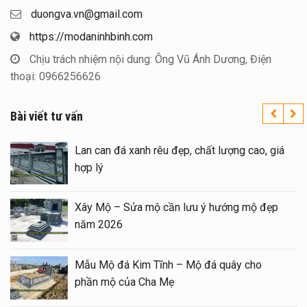
duongva.vn@gmail.com
https://modaninhbinh.com
Chịu trách nhiệm nội dung: Ông Vũ Ánh Dương, Điện
thoại: 0966256626
Bài viết tư vấn
i đẹp tại Ninh
Lan can đá xanh rêu đẹp, chất l
hợp lý
a Mộ bằng Mẫu
Xây Mộ – Sửa mộ cần lưu ý h
năm 2026
p – Long đình đá
Mẫu Mộ đá Kim Tĩnh – Mộ đá 
phần mộ của Cha Mẹ