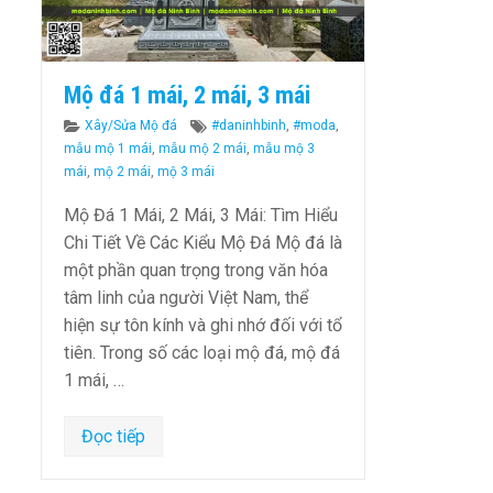
Mộ đá 1 mái, 2 mái, 3 mái
Categories
Tags
Xây/Sửa Mộ đá
#daninhbinh
,
#moda
,
mẫu mộ 1 mái
,
mẫu mộ 2 mái
,
mẫu mộ 3
mái
,
mộ 2 mái
,
mộ 3 mái
Mộ Đá 1 Mái, 2 Mái, 3 Mái: Tìm Hiểu
Chi Tiết Về Các Kiểu Mộ Đá Mộ đá là
một phần quan trọng trong văn hóa
tâm linh của người Việt Nam, thể
hiện sự tôn kính và ghi nhớ đối với tổ
tiên. Trong số các loại mộ đá, mộ đá
1 mái, …
Đọc tiếp