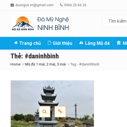
duongva.vn@gmail.com
0966.25.66.26
Trang chủ
Giới thiệu
Lăng Mộ đá
M
Thẻ:
#daninhbinh
Home
Mộ đá 1 mái, 2 mái, 3 mái
Tag -
#daninhbinh