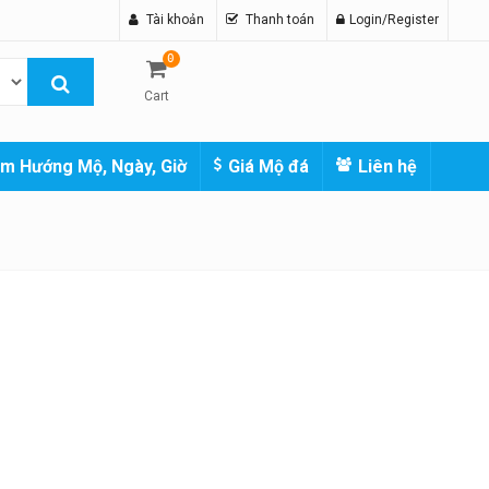
Tài khoản
Thanh toán
Login/Register
0
Cart
m Hướng Mộ, Ngày, Giờ
Giá Mộ đá
Liên hệ