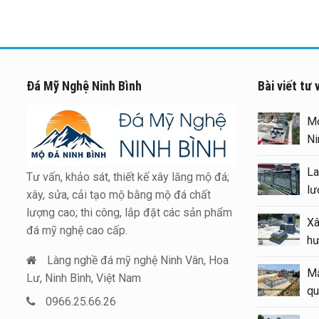
Đá Mỹ Nghệ Ninh Bình
Bài viết tư 
Xây Lăng Mộ đá uy tín trên
Mộ
toàn quốc – Đá Mỹ Nghệ Ninh
Ni
Bình
La
Tư vấn, khảo sát, thiết kế xây lăng mộ đá;
Báo giá xây Mộ đá đôi 1 mái
lư
xây, sửa, cải tạo mộ bằng mộ đá chất
đẹp tại Ninh Bình cuối năm
lượng cao; thi công, lắp đặt các sản phẩm
Xâ
2026
đá mỹ nghệ cao cấp.
hư
Kinh nghiệm xây Mộ – sửa Mộ
Làng nghề đá mỹ nghệ Ninh Vân, Hoa
Mẫ
bằng Mẫu Mộ đá đẹp, chất
Lư, Ninh Bình, Việt Nam
qu
lượng
0966.25.66.26