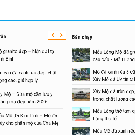
vấn
Bán chạy
 granite đẹp – hiện đại tại
Mẫu Lăng Mộ đá gra
nh Bình
cao cấp - Mẫu Lăn
#langmoda
Mộ đá xanh rêu 3 cấ
n can đá xanh rêu đẹp, chất
Xây Mộ đá Uy tín tại
ợng cao, giá hợp lý
#moda
Xây Mộ đá tròn đẹp,
y Mộ – Sửa mộ cần lưu ý
trọng, chất lượng cao
ớng mộ đẹp năm 2026
#modatron
Mẫu Lăng thờ tam q
u Mộ đá Kim Tĩnh – Mộ đá
Lăng thờ tổ
ây cho phần mộ của Cha Mẹ
Mẫu Mộ đá xanh rêu