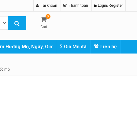
Tài khoản
Thanh toán
Login/Register
0
Cart
m Hướng Mộ, Ngày, Giờ
Giá Mộ đá
Liên hệ
bốc mộ