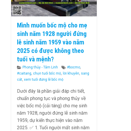
Mình muốn bốc mộ cho mẹ
sinh năm 1928 người đứng
lễ sinh năm 1959 vào năm
2025 có được không theo
tuổi và mệnh?
Categories
Tags
Phong thủy - Tâm Linh
#bocmo
,
#caitang
,
chọn tuổi bốc mộ
,
lời khuyên
,
sang
cát
,
xem tuổi đứng lễ bốc mộ
Dưới đây là phần giải đáp chi tiết,
chuẩn phong tục và phong thủy về
việc bốc mộ (cải táng) cho mẹ sinh
năm 1928, người đứng lễ sinh năm
1959, dự kiến thực hiện vào năm
2025. ✅ 1. Tuổi người mất sinh năm