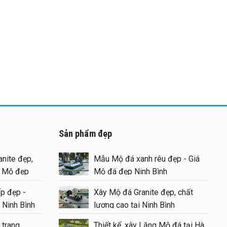
Sản phẩm đẹp
nite đẹp,
Mẫu Mộ đá xanh rêu đẹp - Giá
g Mộ đẹp
Mộ đá đẹp Ninh Bình
p đẹp -
Xây Mộ đá Granite đẹp, chất
 Ninh Bình
lượng cao tại Ninh Bình
 trang
Thiết kế, xây Lăng Mộ đá tại Hà