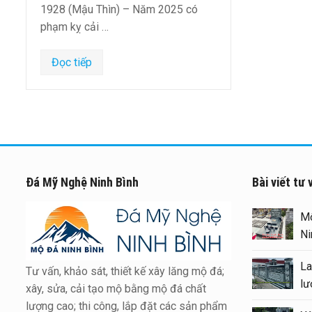
1928 (Mậu Thìn) – Năm 2025 có
phạm kỵ cải …
Đọc tiếp
Đá Mỹ Nghệ Ninh Bình
Bài viết tư 
Xây Lăng Mộ đá uy tín trên
M
toàn quốc – Đá Mỹ Nghệ Ninh
N
Bình
L
Tư vấn, khảo sát, thiết kế xây lăng mộ đá;
Báo giá xây Mộ đá đôi 1 mái
l
xây, sửa, cải tạo mộ bằng mộ đá chất
đẹp tại Ninh Bình cuối năm
lượng cao; thi công, lắp đặt các sản phẩm