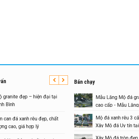
vấn
Bán chạy
ộ granite đẹp – hiện đại tại
Mẫu Lăng Mộ đá gra
inh Bình
cao cấp - Mẫu Lăn
#langmoda
Mộ đá xanh rêu 3 cấ
an can đá xanh rêu đẹp, chất
Xây Mộ đá Uy tín tại
ượng cao, giá hợp lý
#moda
Xây Mộ đá tròn đẹp,