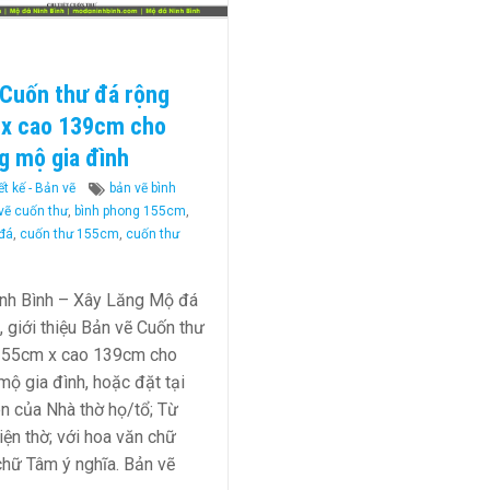
 Cuốn thư đá rộng
x cao 139cm cho
g mộ gia đình
ies
Tags
t kế - Bản vẽ
bản vẽ bình
vẽ cuốn thư
,
bình phong 155cm
,
 đá
,
cuốn thư 155cm
,
cuốn thư
nh Bình – Xây Lăng Mộ đá
, giới thiệu Bản vẽ Cuốn thư
155cm x cao 139cm cho
mộ gia đình, hoặc đặt tại
n của Nhà thờ họ/tổ; Từ
ện thờ; với hoa văn chữ
chữ Tâm ý nghĩa. Bản vẽ