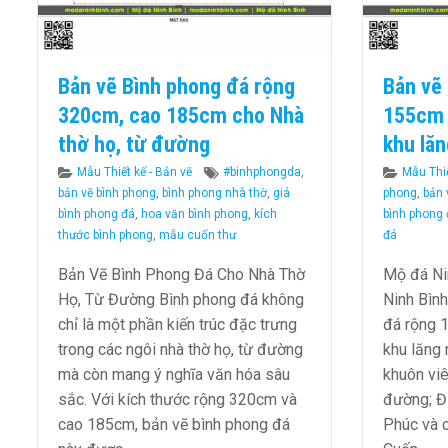
Bản vẽ Bình phong đá rộng
Bản vẽ
320cm, cao 185cm cho Nhà
155cm 
thờ họ, từ đường
khu lăn
Categories
Tags
Categor
Mẫu Thiết kế - Bản vẽ
#binhphongda
,
Mẫu Thiế
bản vẽ bình phong
,
bình phong nhà thờ
,
giá
phong
,
bản 
bình phong đá
,
hoa văn bình phong
,
kích
bình phong
thước bình phong
,
mẫu cuốn thư
đá
Bản Vẽ Bình Phong Đá Cho Nhà Thờ
Mộ đá Ni
Họ, Từ Đường Bình phong đá không
Ninh Bình
chỉ là một phần kiến trúc đặc trưng
đá rộng 
trong các ngôi nhà thờ họ, từ đường
khu lăng 
mà còn mang ý nghĩa văn hóa sâu
khuôn viê
sắc. Với kích thước rộng 320cm và
đường; Đi
cao 185cm, bản vẽ bình phong đá
Phúc và 