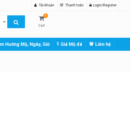
Tài khoản
Thanh toán
Login/Register
0
Cart
m Hướng Mộ, Ngày, Giờ
Giá Mộ đá
Liên hệ