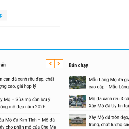
ếp
vấn
Bán chạy
Lan can đá xanh rêu đẹp, chất
Mẫu Lăng Mộ đá gra
lượng cao, giá hợp lý
cao cấp - Mẫu Lăn
#langmoda
Mộ đá xanh rêu 3 cấ
Xây Mộ – Sửa mộ cần lưu ý
Xây Mộ đá Uy tín tại
hướng mộ đẹp năm 2026
#moda
Xây Mộ đá tròn đẹp,
Mẫu Mộ đá Kim Tĩnh – Mộ đá
trọng, chất lượng cao
quây cho phần mộ của Cha Mẹ