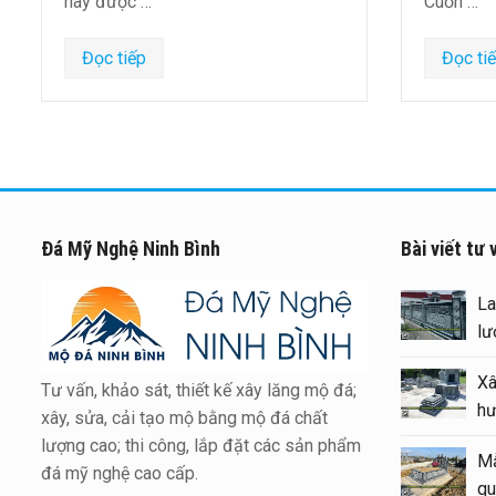
này được …
Cuốn …
Đọc tiếp
Đọc ti
Đá Mỹ Nghệ Ninh Bình
Bài viết tư 
Báo giá xây Mộ đá đôi 1 mái
đẹp tại Ninh Bình cuối năm
2026
Tư vấn, khảo sát, thiết kế xây lăng mộ đá;
Kinh nghiệm xây Mộ – sửa Mộ
xây, sửa, cải tạo mộ bằng mộ đá chất
bằng Mẫu Mộ đá đẹp, chất
lượng cao; thi công, lắp đặt các sản phẩm
lượng
đá mỹ nghệ cao cấp.