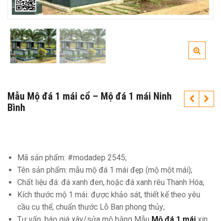
Mẫu Mộ đá 1 mái cổ – Mộ đá 1 mái Ninh
Bình
Mã sản phẩm: #modadep 2545;
Tên sản phẩm: mẫu mộ đá 1 mái đẹp (mộ một mái);
Chất liệu đá: đá xanh đen, hoặc đá xanh rêu Thanh Hóa;
Kích thước mộ 1 mái: được khảo sát, thiết kế theo yêu
cầu cụ thể; chuẩn thước Lỗ Ban phong thủy;
Tư vấn, báo giá xây/sửa mộ bằng Mẫu
Mộ đá 1 mái
xin