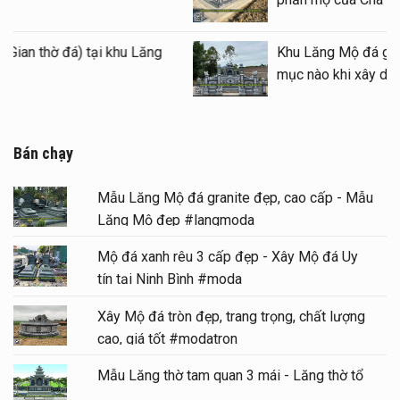
Mẫu Lầu thờ đá (Gian thờ đá) tại khu Lăng
Mộ gia tộc
Bán chạy
Mẫu Lăng Mộ đá granite đẹp, cao cấp - Mẫu
Lăng Mộ đẹp #langmoda
Mộ đá xanh rêu 3 cấp đẹp - Xây Mộ đá Uy
tín tại Ninh Bình #moda
Xây Mộ đá tròn đẹp, trang trọng, chất lượng
cao, giá tốt #modatron
Mẫu Lăng thờ tam quan 3 mái - Lăng thờ tổ