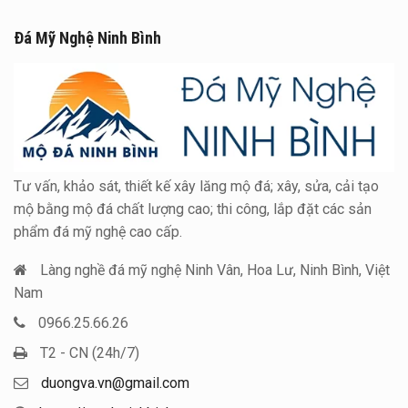
Đá Mỹ Nghệ Ninh Bình
Tư vấn, khảo sát, thiết kế xây lăng mộ đá; xây, sửa, cải tạo
mộ bằng mộ đá chất lượng cao; thi công, lắp đặt các sản
phẩm đá mỹ nghệ cao cấp.
Làng nghề đá mỹ nghệ Ninh Vân, Hoa Lư, Ninh Bình, Việt
Nam
0966.25.66.26
T2 - CN (24h/7)
duongva.vn@gmail.com