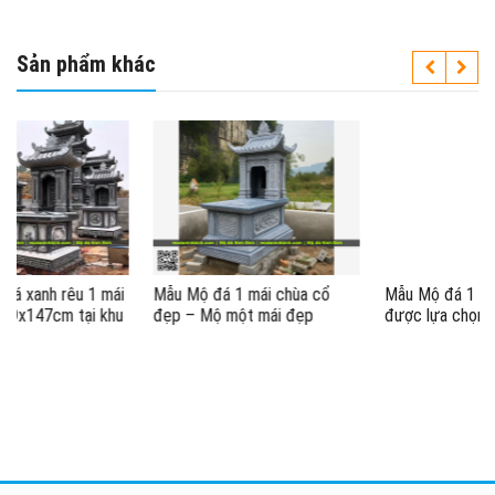
Sản phẩm khác
i
Mẫu Mộ đá 1 mái chùa cổ
Mẫu Mộ đá 1 mái đá xanh rêu,
u
đẹp – Mộ một mái đẹp
được lựa chọn nhiều khi
xây/sửa mộ năm 2026