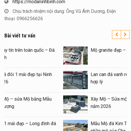
https://modaninhbinh.com
Chịu trách nhiệm nội dung: Ông Vũ Ánh Dương, Điện
thoại: 0966256626
Bài viết tư vấn
Xây Lăng Mộ đá uy tín trên toàn quốc – Đá
Mỹ Nghệ Ninh Bình
Báo giá xây Mộ đá đôi 1 mái đẹp tại Ninh
Bình cuối năm 2026
Kinh nghiệm xây Mộ – sửa Mộ bằng Mẫu
Mộ đá đẹp, chất lượng
Mẫu Lăng thờ đá 1 mái đẹp – Long đình đá
1 mái