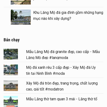
Mẫu Lầu thờ đá (Gian thờ đá) tại khu Lăng
Mộ gia tộc
Bán chạy
Mẫu Lăng Mộ đá granite đẹp, cao cấp - Mẫu
Lăng Mộ đẹp #langmoda
Mộ đá xanh rêu 3 cấp đẹp - Xây Mộ đá Uy
tín tại Ninh Bình #moda
Xây Mộ đá tròn đẹp, trang trọng, chất lượng
cao, giá tốt #modatron
Mẫu Lăng thờ tam quan 3 mái - Lăng thờ tổ