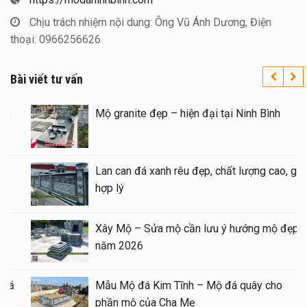
Chịu trách nhiệm nội dung: Ông Vũ Ánh Dương, Điện
thoại: 0966256626
Bài viết tư vấn
Xây Lăng Mộ đá uy tín trên toàn quốc – Đá
Mỹ Nghệ Ninh Bình
Báo giá xây Mộ đá đôi 1 mái đẹp tại Ninh
Bình cuối năm 2026
Kinh nghiệm xây Mộ – sửa Mộ bằng Mẫu
Mộ đá đẹp, chất lượng
Mẫu Lăng thờ đá 1 mái đẹp – Long đình đá
1 mái