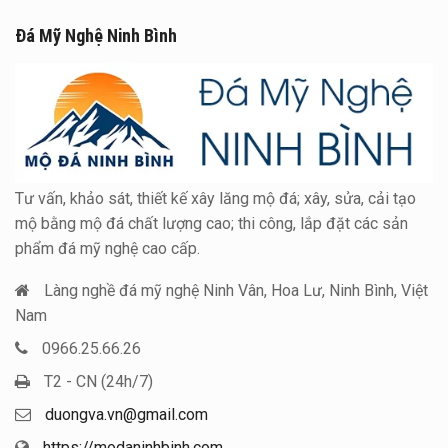
Đá Mỹ Nghệ Ninh Bình
Tư vấn, khảo sát, thiết kế xây lăng mộ đá; xây, sửa, cải tạo
mộ bằng mộ đá chất lượng cao; thi công, lắp đặt các sản
phẩm đá mỹ nghệ cao cấp.
Làng nghề đá mỹ nghệ Ninh Vân, Hoa Lư, Ninh Bình, Việt
Nam
0966.25.66.26
T2 - CN (24h/7)
duongva.vn@gmail.com
https://modaninhbinh.com