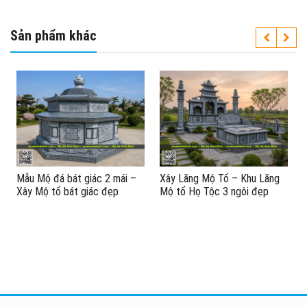
Sản phẩm khác
–
Xây Lăng Mộ Tổ – Khu Lăng
Xây Mộ tổ 1 mái – Mộ đá 1
Mộ tổ Họ Tộc 3 ngôi đẹp
mái đẹp