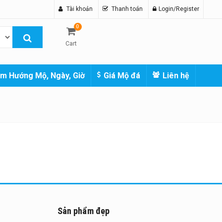
Tài khoản
Thanh toán
Login/Register
0
Cart
m Hướng Mộ, Ngày, Giờ
Giá Mộ đá
Liên hệ
Sản phẩm đẹp