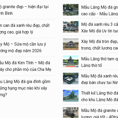
 granite đẹp – hiện đại tại
Mẫu Lăng Mộ đá gra
nh Bình
cao cấp - Mẫu Lăn
#langmoda
Mộ đá xanh rêu 3 cấ
n can đá xanh rêu đẹp, chất
Xây Mộ đá Uy tín tại
ợng cao, giá hợp lý
#moda
Xây Mộ đá tròn đẹp,
y Mộ – Sửa mộ cần lưu ý
trọng, chất lượng cao
ớng mộ đẹp năm 2026
#modatron
Mẫu Lăng thờ tam q
u Mộ đá Kim Tĩnh – Mộ đá
Lăng thờ tổ
ây cho phần mộ của Cha Mẹ
Mẫu Mộ đá xanh rêu
u Lăng Mộ đá gia đình gồm
đẹp bán chạy tại Ni
ững hạng mục nào khi xây
Thiết kế Lăng thờ đ
ựng?
cho khu Lăng Mộ đá
Mẫu Mộ đá granite 
lượng, giá tốt - 40tr