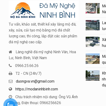
Xây Lăng Mộ đá uy tín trên
Mộ
toàn quốc – Đá Mỹ Nghệ Ninh
Ni
Bình
La
Tư vấn, khảo sát, thiết kế xây lăng mộ đá;
Báo giá xây Mộ đá đôi 1 mái
lư
xây, sửa, cải tạo mộ bằng mộ đá chất
đẹp tại Ninh Bình cuối năm
lượng cao; thi công, lắp đặt các sản phẩm
Xâ
2026
đá mỹ nghệ cao cấp.
hư
Kinh nghiệm xây Mộ – sửa Mộ
Làng nghề đá mỹ nghệ Ninh Vân, Hoa
Mẫ
bằng Mẫu Mộ đá đẹp, chất
Lư, Ninh Bình, Việt Nam
qu
lượng
0966.25.66.26
Kh
T2 - CN (24h/7)
Mẫu Lăng thờ đá 1 mái đẹp –
nh
Long đình đá 1 mái
duongva.vn@gmail.com
d
https://modaninhbinh.com
Mẫu Lầu thờ đá (Gian thờ đá)
tại khu Lăng Mộ gia tộc
Chịu trách nhiệm nội dung: Ông Vũ Ánh
Dương, Điện thoại: 0966256626