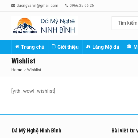
duongva.vn@gmail.com
0966.25.66.26
Trang chủ
Giới thiệu
Lăng Mộ đá
M
Wishlist
Home
Wishlist
[yith_wcwl_wishlist]
Đá Mỹ Nghệ Ninh Bình
Bài viết tư 