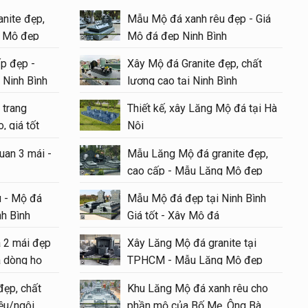
nite đẹp,
Mẫu Mộ đá xanh rêu đẹp - Giá
g Mộ đẹp
Mộ đá đẹp Ninh Bình
p đẹp -
Xây Mộ đá Granite đẹp, chất
 Ninh Bình
lượng cao tại Ninh Bình
 trang
Thiết kế, xây Lăng Mộ đá tại Hà
, giá tốt
Nội
uan 3 mái -
Mẫu Lăng Mộ đá granite đẹp,
cao cấp - Mẫu Lăng Mộ đẹp
#langmoda
 - Mộ đá
Mẫu Mộ đá đẹp tại Ninh Bình
nh Bình
Giá tốt - Xây Mộ đá
á 2 mái đẹp
Xây Lăng Mộ đá granite tại
 dòng họ
TPHCM - Mẫu Lăng Mộ đẹp
đẹp, chất
Khu Lăng Mộ đá xanh rêu cho
iệu/ngôi
phần mộ của Bố Mẹ, Ông Bà