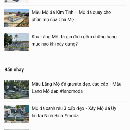
đẹp – Long đình đá
Mẫu Mộ đá Kim Tĩnh – Mộ đ
phần mộ của Cha Mẹ
 đá) tại khu Lăng
Khu Lăng Mộ đá gia đình g
mục nào khi xây dựng?
Bán chạy
Mẫu Lăng Mộ đá granite đẹp, cao cấp - Mẫu
Lăng Mộ đẹp #langmoda
Mộ đá xanh rêu 3 cấp đẹp - Xây Mộ đá Uy
tín tại Ninh Bình #moda