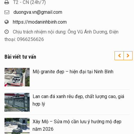
T2 - CN (24h/7)
duongva.vn@gmail.com
https://modaninhbinh.com
Chịu trách nhiệm nội dung: Ông Vũ Ánh Dương, Điện
thoại: 0966256626
Bài viết tư vấn
rên toàn quốc – Đá
Mộ granite đẹp – hiện đại tạ
 mái đẹp tại Ninh
Lan can đá xanh rêu đẹp, chấ
hợp lý
sửa Mộ bằng Mẫu
Xây Mộ – Sửa mộ cần lưu ý
năm 2026