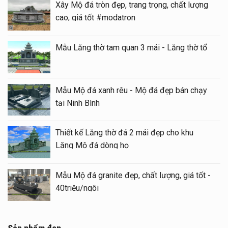
Xây Mộ đá tròn đẹp, trang trọng, chất lượng
cao, giá tốt #modatron
Mẫu Lăng thờ tam quan 3 mái - Lăng thờ tổ
Mẫu Mộ đá xanh rêu - Mộ đá đẹp bán chạy
tại Ninh Bình
Thiết kế Lăng thờ đá 2 mái đẹp cho khu
Lăng Mộ đá dòng họ
Mẫu Mộ đá granite đẹp, chất lượng, giá tốt -
40triệu/ngôi