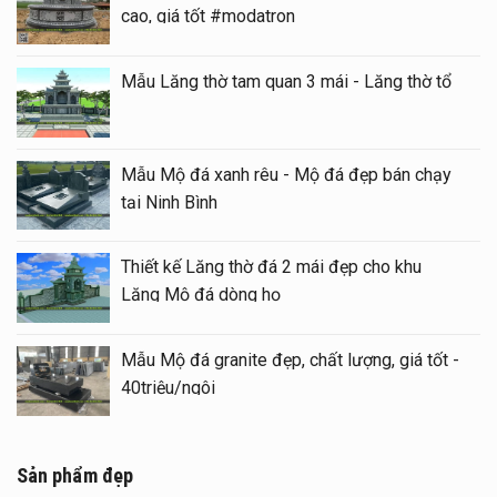
cao, giá tốt #modatron
Mẫu Lăng thờ tam quan 3 mái - Lăng thờ tổ
Mẫu Mộ đá xanh rêu - Mộ đá đẹp bán chạy
tại Ninh Bình
Thiết kế Lăng thờ đá 2 mái đẹp cho khu
Lăng Mộ đá dòng họ
Mẫu Mộ đá granite đẹp, chất lượng, giá tốt -
40triệu/ngôi
Sản phẩm đẹp