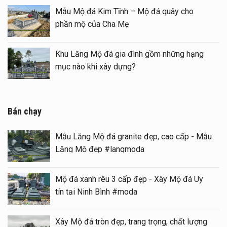
1 mái đẹp – Long đình đá
Mẫu Mộ đá Kim Tĩnh 
phần mộ của Cha Mẹ
ian thờ đá) tại khu Lăng
Khu Lăng Mộ đá gia 
mục nào khi xây dựng
Bán chạy
Mẫu Lăng Mộ đá granite đẹp, cao cấp - Mẫu
Lăng Mộ đẹp #langmoda
Mộ đá xanh rêu 3 cấp đẹp - Xây Mộ đá Uy
tín tại Ninh Bình #moda
Xây Mộ đá tròn đẹp, trang trọng, chất lượng