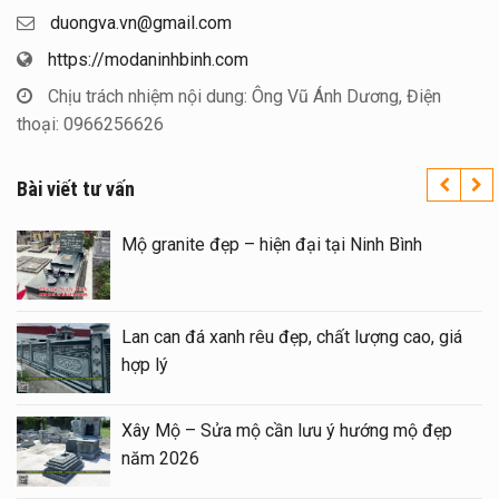
duongva.vn@gmail.com
https://modaninhbinh.com
Chịu trách nhiệm nội dung: Ông Vũ Ánh Dương, Điện
thoại: 0966256626
Bài viết tư vấn
 tín trên toàn quốc – Đá
Mộ granite đẹp – hiện 
h
 đôi 1 mái đẹp tại Ninh
Lan can đá xanh rêu đẹ
26
hợp lý
 Mộ – sửa Mộ bằng Mẫu
Xây Mộ – Sửa mộ cần
lượng
năm 2026