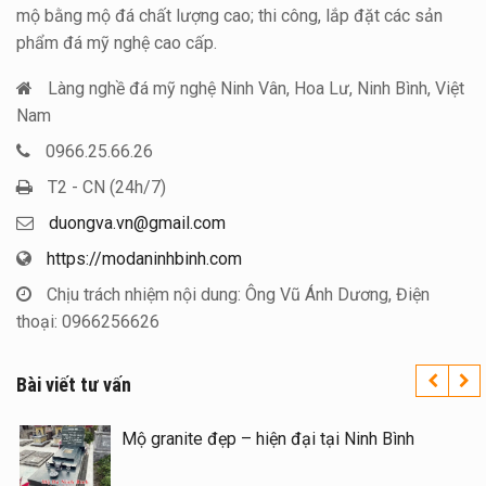
mộ bằng mộ đá chất lượng cao; thi công, lắp đặt các sản
phẩm đá mỹ nghệ cao cấp.
Làng nghề đá mỹ nghệ Ninh Vân, Hoa Lư, Ninh Bình, Việt
Nam
0966.25.66.26
T2 - CN (24h/7)
duongva.vn@gmail.com
https://modaninhbinh.com
Chịu trách nhiệm nội dung: Ông Vũ Ánh Dương, Điện
thoại: 0966256626
Bài viết tư vấn
Xây Lăng Mộ đá uy tín trên toàn quốc – Đá
Mộ gr
Mỹ Nghệ Ninh Bình