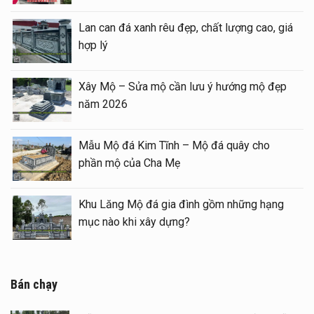
Báo giá xây Mộ đá đôi 1 mái đẹp tại Ninh
Lan c
Bình cuối năm 2026
hợp l
Kinh nghiệm xây Mộ – sửa Mộ bằng Mẫu
Xây 
Mộ đá đẹp, chất lượng
năm 
Mẫu Lăng thờ đá 1 mái đẹp – Long đình đá
Mẫu 
1 mái
phần
Mẫu Lầu thờ đá (Gian thờ đá) tại khu Lăng
Khu 
Mộ gia tộc
mục 
Bán chạy