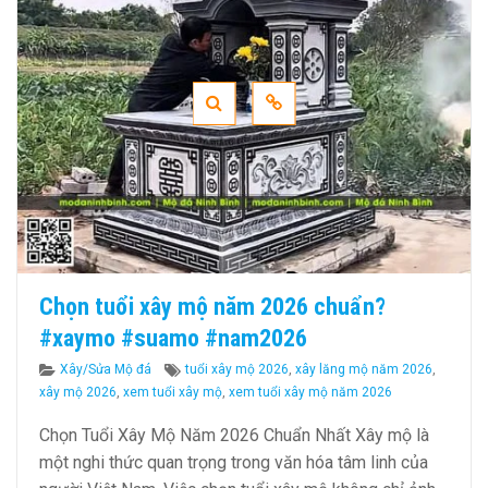
Chọn tuổi xây mộ năm 2026 chuẩn?
#xaymo #suamo #nam2026
Categories
Tags
Xây/Sửa Mộ đá
tuổi xây mộ 2026
,
xây lăng mộ năm 2026
,
xây mộ 2026
,
xem tuổi xây mộ
,
xem tuổi xây mộ năm 2026
Chọn Tuổi Xây Mộ Năm 2026 Chuẩn Nhất Xây mộ là
một nghi thức quan trọng trong văn hóa tâm linh của