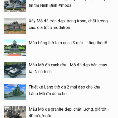
tín tại Ninh Bình #moda
Xây Mộ đá tròn đẹp, trang trọng, chất lượng
cao, giá tốt #modatron
Mẫu Lăng thờ tam quan 3 mái - Lăng thờ tổ
Mẫu Mộ đá xanh rêu - Mộ đá đẹp bán chạy
tại Ninh Bình
Thiết kế Lăng thờ đá 2 mái đẹp cho khu
Lăng Mộ đá dòng họ
Mẫu Mộ đá granite đẹp, chất lượng, giá tốt -
40triệu/ngôi