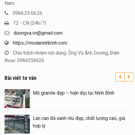
Nam
0966.25.66.26
T2 - CN (24h/7)
duongva.vn@gmail.com
https://modaninhbinh.com
Chịu trách nhiệm nội dung: Ông Vũ Ánh Dương, Điện
thoại: 0966256626
Bài viết tư vấn
á uy tín trên toàn quốc – Đá
Mộ granite đẹp – h
 Bình
ộ đá đôi 1 mái đẹp tại Ninh
Lan can đá xanh r
m 2026
hợp lý