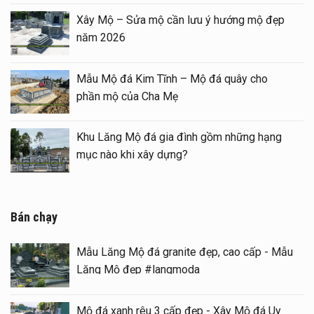
 xây Mộ – sửa Mộ bằng Mẫu
Xây Mộ – Sửa mộ
hất lượng
năm 2026
 đá 1 mái đẹp – Long đình đá
Mẫu Mộ đá Kim Tĩ
phần mộ của Cha
á (Gian thờ đá) tại khu Lăng
Khu Lăng Mộ đá g
mục nào khi xây 
Bán chạy
Mẫu Lăng Mộ đá granite đẹp, cao cấp - Mẫu
Lăng Mộ đẹp #langmoda
Mộ đá xanh rêu 3 cấp đẹp - Xây Mộ đá Uy