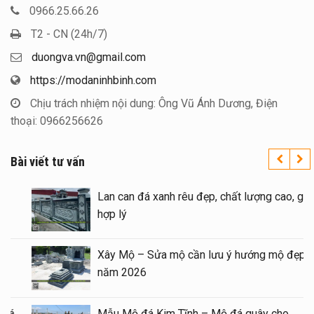
0966.25.66.26
T2 - CN (24h/7)
duongva.vn@gmail.com
https://modaninhbinh.com
Chịu trách nhiệm nội dung: Ông Vũ Ánh Dương, Điện
thoại: 0966256626
Bài viết tư vấn
Báo giá xây Mộ đá đôi 1 mái đẹp tại Ninh
Lan c
Bình cuối năm 2026
hợp l
Kinh nghiệm xây Mộ – sửa Mộ bằng Mẫu
Xây 
Mộ đá đẹp, chất lượng
năm 
Mẫu Lăng thờ đá 1 mái đẹp – Long đình đá
Mẫu 