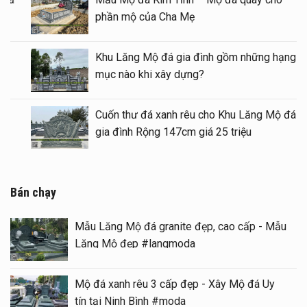
1 mái
phần
Mẫu Lầu thờ đá (Gian thờ đá) tại khu Lăng
Khu 
Mộ gia tộc
mục 
Mộ granite đẹp – hiện đại tại Ninh Bình
Cuốn
gia 
Bán chạy
Mẫu Lăng Mộ đá granite đẹp, cao cấp - Mẫu
Lăng Mộ đẹp #langmoda
Mộ đá xanh rêu 3 cấp đẹp - Xây Mộ đá Uy
tín tại Ninh Bình #moda