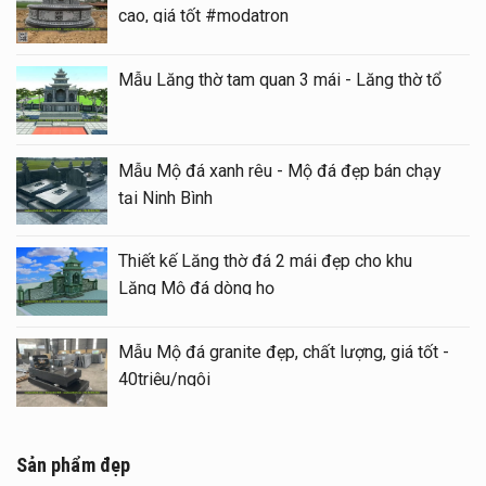
cao, giá tốt #modatron
Mẫu Lăng thờ tam quan 3 mái - Lăng thờ tổ
Mẫu Mộ đá xanh rêu - Mộ đá đẹp bán chạy
tại Ninh Bình
Thiết kế Lăng thờ đá 2 mái đẹp cho khu
Lăng Mộ đá dòng họ
Mẫu Mộ đá granite đẹp, chất lượng, giá tốt -
40triệu/ngôi
Sản phẩm đẹp