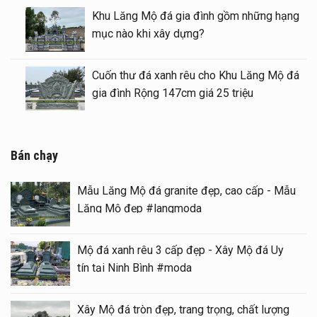
u Lầu thờ đá (Gian thờ đá) tại khu Lăng
Khu L
ộ gia tộc
mục n
 granite đẹp – hiện đại tại Ninh Bình
Cuốn 
gia đì
Bán chạy
Mẫu Lăng Mộ đá granite đẹp, cao cấp - Mẫu
Lăng Mộ đẹp #langmoda
Mộ đá xanh rêu 3 cấp đẹp - Xây Mộ đá Uy
tín tại Ninh Bình #moda
Xây Mộ đá tròn đẹp, trang trọng, chất lượng