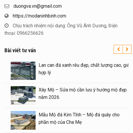
duongva.vn@gmail.com
https://modaninhbinh.com
Chịu trách nhiệm nội dung: Ông Vũ Ánh Dương, Điện
thoại: 0966256626
Bài viết tư vấn
o giá xây Mộ đá đôi 1 mái đẹp tại Ninh
Lan ca
ình cuối năm 2026
hợp lý
inh nghiệm xây Mộ – sửa Mộ bằng Mẫu
Xây M
ộ đá đẹp, chất lượng
năm 2
ẫu Lăng thờ đá 1 mái đẹp – Long đình đá
Mẫu M
 mái
phần 