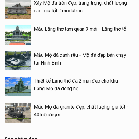
Xây Mộ đá tròn đẹp, trang trọng, chất lượng
cao, giá tốt #modatron
Mẫu Lăng thờ tam quan 3 mái - Lăng thờ tổ
Mẫu Mộ đá xanh rêu - Mộ đá đẹp bán chạy
tại Ninh Bình
Thiết kế Lăng thờ đá 2 mái đẹp cho khu
Lăng Mộ đá dòng họ
Mẫu Mộ đá granite đẹp, chất lượng, giá tốt -
40triệu/ngôi