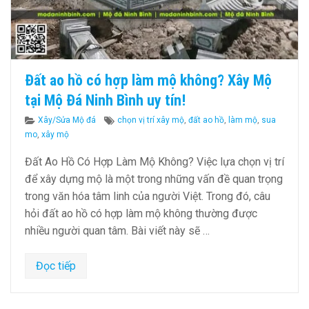
Đất ao hồ có hợp làm mộ không? Xây Mộ
tại Mộ Đá Ninh Bình uy tín!
Categories
Tags
Xây/Sửa Mộ đá
chọn vị trí xây mộ
,
đất ao hồ
,
làm mộ
,
sua
mo
,
xây mộ
Đất Ao Hồ Có Hợp Làm Mộ Không? Việc lựa chọn vị trí
để xây dựng mộ là một trong những vấn đề quan trọng
trong văn hóa tâm linh của người Việt. Trong đó, câu
hỏi đất ao hồ có hợp làm mộ không thường được
nhiều người quan tâm. Bài viết này sẽ …
Đọc tiếp