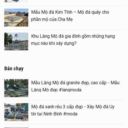
i đẹp – Long đình đá
Mẫu Mộ đá Kim Tĩnh – Mộ
phần mộ của Cha Mẹ
thờ đá) tại khu Lăng
Khu Lăng Mộ đá gia đình
mục nào khi xây dựng?
Bán chạy
Mẫu Lăng Mộ đá granite đẹp, cao cấp - Mẫu
Lăng Mộ đẹp #langmoda
Mộ đá xanh rêu 3 cấp đẹp - Xây Mộ đá Uy
tín tại Ninh Bình #moda