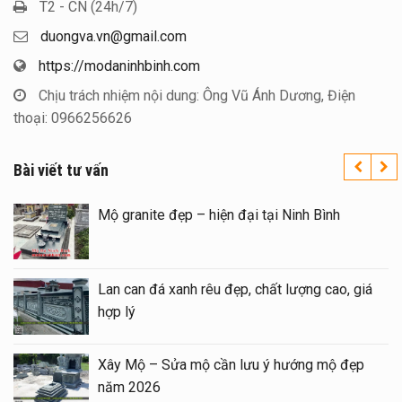
T2 - CN (24h/7)
duongva.vn@gmail.com
https://modaninhbinh.com
Chịu trách nhiệm nội dung: Ông Vũ Ánh Dương, Điện
thoại: 0966256626
Bài viết tư vấn
 trên toàn quốc – Đá
Mộ granite đẹp – hiện đại 
 1 mái đẹp tại Ninh
Lan can đá xanh rêu đẹp, c
hợp lý
– sửa Mộ bằng Mẫu
Xây Mộ – Sửa mộ cần lưu
g
năm 2026