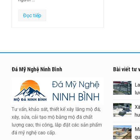
Đọc tiếp
Đá Mỹ Nghệ Ninh Bình
Bài viết tư 
Báo giá xây Mộ đá đôi 1 mái
đẹp tại Ninh Bình cuối năm
2026
Tư vấn, khảo sát, thiết kế xây lăng mộ đá;
Kinh nghiệm xây Mộ – sửa Mộ
xây, sửa, cải tạo mộ bằng mộ đá chất
bằng Mẫu Mộ đá đẹp, chất
lượng cao; thi công, lắp đặt các sản phẩm
lượng
đá mỹ nghệ cao cấp.