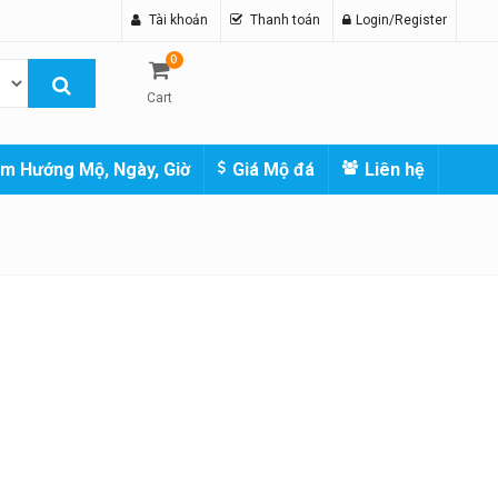
Tài khoản
Thanh toán
Login/Register
0
Cart
m Hướng Mộ, Ngày, Giờ
Giá Mộ đá
Liên hệ