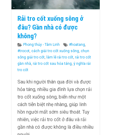
Rải tro cốt xuống sông ở
đâu? Gần nhà có được
không?
Categories
Tags
Phong thủy - Tâm Linh
#hoatang
,
#trocot
,
cách giải tro cốt xuống sông
,
chọn
sông giải tro cốt
,
làm lễ rải tro cốt
,
rải tro cốt
gần nhà
,
rải tro cốt sau hỏa táng
,
ý nghĩa rải
tro cốt
Sau khi người thân qua đời và được
hỏa táng, nhiều gia đình lựa chọn rải
tro cốt xuống sông, biển như một
cách tiễn biệt nhẹ nhàng, giúp linh
hồn người mất sớm siêu thoát. Tuy
nhiên, việc rải tro cốt ở đâu và rải
gần nhà có được không là điều nhiều
người …