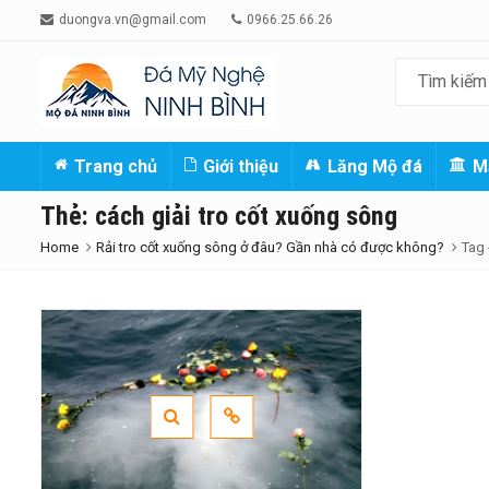
duongva.vn@gmail.com
0966.25.66.26
Trang chủ
Giới thiệu
Lăng Mộ đá
M
Thẻ:
cách giải tro cốt xuống sông
Home
Rải tro cốt xuống sông ở đâu? Gần nhà có được không?
Tag 