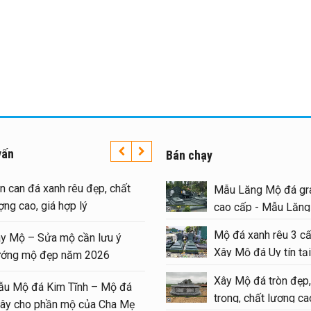
vấn
Bán chạy
Lan can đá xanh rêu đẹp, chất
Mẫu Lăng Mộ đá gra
lượng cao, giá hợp lý
cao cấp - Mẫu Lăn
#langmoda
Mộ đá xanh rêu 3 cấ
Xây Mộ – Sửa mộ cần lưu ý
Xây Mộ đá Uy tín tại
hướng mộ đẹp năm 2026
#moda
Xây Mộ đá tròn đẹp,
Mẫu Mộ đá Kim Tĩnh – Mộ đá
trọng, chất lượng cao
quây cho phần mộ của Cha Mẹ